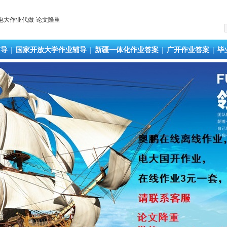
辅导
|
国家开放大学作业辅导
|
新疆一体化作业答案
|
广开作业答案
|
毕