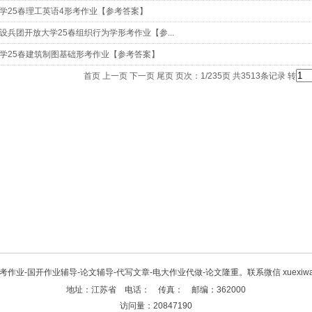
学25春理工英语4形考作业【参考答案】
设兵团开放大学25春组织行为学形考作业【参...
学25春建筑制图基础形考作业【参考答案】
首页 上一页
下一页
尾页
页次：1/235页 共3513条记录 转
考作业-国开作业辅导-论文辅导-代写文章-电大作业代做-论文隆重。联系微信 xuexiwan
地址：江苏省 电话： 传真： 邮编：362000
访问量：20847190