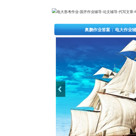
奥鹏作业答案
|
电大作业